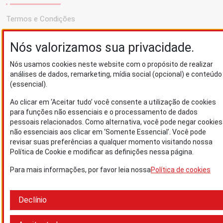
Termos e Condições
Política de cookies
Nós valorizamos sua privacidade.
Fale Conosco
Nós usamos cookies neste website com o propósito de realizar
análises de dados, remarketing, mídia social (opcional) e conteúdo
(essencial).
@BlindexBrasil
Ao clicar em ‘Aceitar tudo’ você consente a utilização de cookies
para funções não essenciais e o processamento de dados
@BlindexOficial
pessoais relacionados. Como alternativa, você pode negar cookies
@BlindexVidrosdeSegurança
não essenciais aos clicar em ‘Somente Essencial’. Você pode
revisar suas preferências a qualquer momento visitando nossa
Política de Cookie e modificar as definições nessa página.
© Copyright 2026
Para mais informações, por favor leia nossa
Política de cookies
Declínio