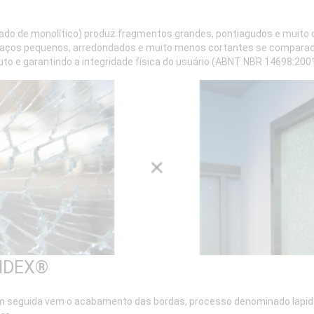
do de monolítico) produz fragmentos grandes, pontiagudos e muito c
daços pequenos, arredondados e muito menos cortantes se compara
uto e garantindo a integridade física do usuário (ABNT NBR 14698:2001
NDEX®
m seguida vem o acabamento das bordas, processo denominado lapida