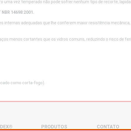
idro uma vez temperado não pode sofrer nenhum tipo de recorte, lapid
T NBR 14698:2001.
s internas adequadas que lhe conferem maior resistência mecânica, 
os menos cortantes que os vidros comuns, reduzindo o risco de fe
dicado como corta-fogo).
NDEX®
PRODUTOS
CONTATO