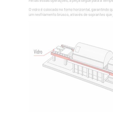
Feitas essas operações, a peça segue para a têmpe
O vidro é colocado no forno horizontal, garantind
um resfriamento brusco, através de soprantes que 