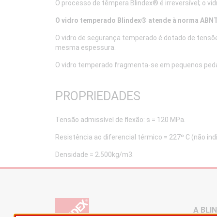
O processo de têmpera Blindex® é irreversível; o v
O vidro temperado Blindex® atende à norma ABN
O vidro de segurança temperado é dotado de tensõe
mesma espessura.
O vidro temperado fragmenta-se em pequenos pedaç
PROPRIEDADES
Tensão admissível de flexão: s = 120 MPa.
Resistência ao diferencial térmico = 227º C (não in
Densidade = 2.500kg/m3.
A BLI